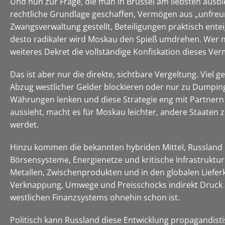
Und nun zur Frage, die man in Brüssel am liebsten ausb
rechtliche Grundlage geschaffen, Vermögen aus „unfre
Zwangsverwaltung gestellt, Beteiligungen praktisch ente
desto radikaler wird Moskau den Spieß umdrehen. Wer noc
weiteres Dekret die vollständige Konfiskation dieses Ver
Das ist aber nur die direkte, sichtbare Vergeltung. Vie
Abzug westlicher Gelder blockieren oder nur zu Dumpin
Währungen lenken und diese Strategie eng mit Partnern 
aussieht, macht es für Moskau leichter, andere Staaten z
werdet.
Hinzu kommen die bekannten hybriden Mittel, Russland 
Börsensysteme, Energienetze und kritische Infrastrukt
Metallen, Zwischenprodukten und in den globalen Lieferk
Verknappung, Umwege und Preisschocks indirekt Druck au
westlichen Finanzsystems ohnehin schon ist.
Politisch kann Russland diese Entwicklung propagandistis