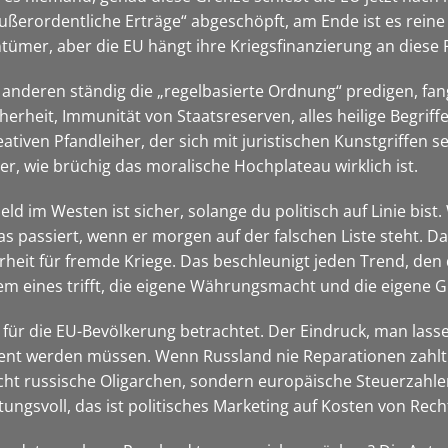
ußerordentliche Erträge“ abgeschöpft, am Ende ist es reine
ntümer, aber die EU hängt ihre Kriegsfinanzierung an diese R
e anderen ständig die „regelbasierte Ordnung“ predigen, fa
rheit, Immunität von Staatsreserven, alles heilige Begriffe
eativen Pfandleiher, der sich mit juristischen Kunstgriffen s
, wie brüchig das moralische Hochplateau wirklich ist.
Geld im Westen ist sicher, solange du politisch auf Linie bis
s passiert, wenn er morgen auf der falschen Liste steht. Dan
heit für fremde Kriege. Das beschleunigt jeden Trend, den d
lem eines trifft, die eigene Währungsmacht und die eigene G
 für die EU-Bevölkerung betrachtet. Der Eindruck, man lasse 
ient werden müssen. Wenn Russland nie Reparationen zahlt
cht russische Oligarchen, sondern europäische Steuerzahle
tungsvoll, das ist politisches Marketing auf Kosten von Rec