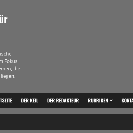
ür
tische
Im Fokus
emen, die
liegen.
TSEITE
DER KEIL
DER REDAKTEUR
RUBRIKEN
KONT