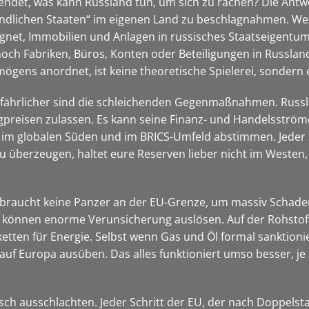
lendet, was kann Russland tun, um sich zu rächen? Die Antw
undlichen Staaten“ im eigenen Land zu beschlagnahmen. W
ignet, Immobilien und Anlagen in russisches Staatseigentum 
h Fabriken, Büros, Konten oder Beteiligungen in Russland h
mögens anordnet, ist keine theoretische Spielerei, sondern 
l gefährlicher sind die schleichenden Gegenmaßnahmen. Russ
gpreisen zulassen. Es kann seine Finanz- und Handelsström
im globalen Süden und im BRICS-Umfeld abstimmen. Jeder Sc
u überzeugen, haltet eure Reserven lieber nicht im Westen,
braucht keine Panzer an der EU-Grenze, um massiv Schaden
ur können enorme Verunsicherung auslösen. Auf der Rohstof
etten für Energie. Selbst wenn Gas und Öl formal sanktioni
f Europa ausüben. Das alles funktioniert umso besser, je a
ch ausschlachten. Jeder Schritt der EU, der nach Doppelstan