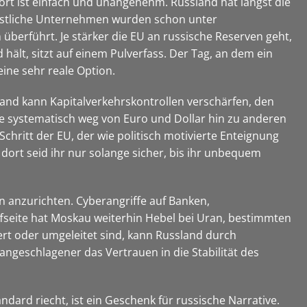
ort ist einfach und unangenehm. Russland hat längst die
estliche Unternehmen wurden schon unter
überführt. Je stärker die EU an russische Reserven geht,
ält, sitzt auf einem Pulverfass. Der Tag, an dem ein
eine sehr reale Option.
land kann Kapitalverkehrskontrollen verschärfen, den
e systematisch weg von Euro und Dollar hin zu anderen
hritt der EU, der wie politisch motivierte Enteignung
 dort seid ihr nur solange sicher, bis ihr unbequem
 anzurichten. Cyberangriffe auf Banken,
fseite hat Moskau weiterhin Hebel bei Uran, bestimmten
ert oder umgeleitet sind, kann Russland durch
ngeschlagener das Vertrauen in die Stabilität des
dard riecht, ist ein Geschenk für russische Narrative.