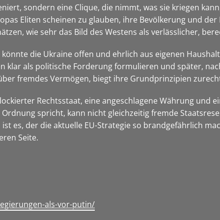
zeniert, sondern eine Clique, die nimmt, was sie kriegen kann
uropas Eliten scheinen zu glauben, ihre Bevölkerung und de
ätzen, wie sehr das Bild des Westens als verlässlicher, ber
 EU könnte die Ukraine offen und ehrlich aus eigenen Hausha
en klar als politische Forderung formulieren und später, na
er fremdes Vermögen, biegt ihre Grundprinzipien zurecht u
blockierter Rechtsstaat, eine angeschlagene Währung und ei
Ordnung spricht, kann nicht gleichzeitig fremde Staatsreser
t es, der die aktuelle EU-Strategie so brandgefährlich mach
eren Seite.
gierungen-als-vor-putin/