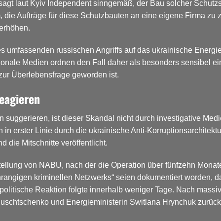
 sagt laut Kyiv Independent sinngemäß, der Bau solcher Schutz
 die Aufträge für diese Schutzbauten an eine eigene Firma zu 
 erhöhen.
ines umfassenden russischen Angriffs auf das ukrainische Ener
ionale Medien ordnen den Fall daher als besonders sensibel ei
zur Überlebensfrage geworden ist.
reagieren
suggerieren, ist dieser Skandal nicht durch investigative Med
 erster Linie durch die ukrainische Anti-Korruptionsarchitek
 die Mitschnitte veröffentlicht.
rstellung von NABU, nach der die Operation über fünfzehn Mona
hrangigen kriminellen Netzwerks“ seien dokumentiert worden, d
politische Reaktion folgte innerhalb weniger Tage. Nach mass
 Haluschtschenko und Energieministerin Switlana Hrynchuk zurüc