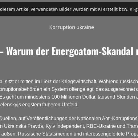
 diesem Artikel verwendeten Bilder wurden mit KI erstellt bzw. KI-g
– Warum der Energoatom-Skandal me
l sitzt er mitten im Herz der Kriegswirtschaft. Während russi
-Korruptionsbehörden ein System offengelegt, das ausgerechnet
 Es geht um mindestens 100 Millionen Dollar, tausend Stunden
lenskyjs engstem früheren Umfeld.
he Quellen, auf Veröffentlichungen der Nationalen Anti-Korrupt
on Ukrainska Pravda, Kyiv Independent, RBC-Ukraine und Tran
on außen. Russische Staatsmedien und interessengeleitete Pro