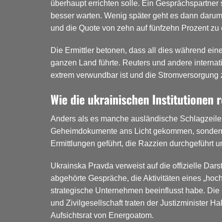
überhaupt errichten solle. Ein Gesprächspartner
besser warten. Wenig später geht es dann darum,
und die Quote von zehn auf fünfzehn Prozent zu
Die Ermittler betonen, dass all dies während e
ganzen Land führte. Reuters und andere internat
extrem verwundbar ist und die Stromversorgung 
Wie die ukrainischen Institutionen 
Anders als es manche ausländische Schlagzeilen 
Geheimdokumente ans Licht gekommen, sondern in
Ermittlungen geführt, die Razzien durchgeführt und
Ukrainska Pravda verweist auf die offizielle Da
abgehörte Gespräche, die Aktivitäten eines „hoc
strategische Unternehmen beeinflusst habe.
Die 
und Zivilgesellschaft traten der Justizminister
Aufsichtsrat von Energoatom.