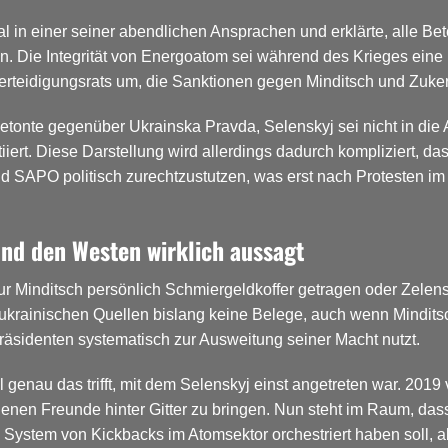
al in einer seiner abendlichen Ansprachen und erklärte, alle Bet
en.
Die Integrität von Energoatom sei während des Krieges eine P
erteidigungsrats um, die Sanktionen gegen Minditsch und Zuke
tonte gegenüber Ukrainska Pravda, Selenskyj sei nicht in die A
tiiert. Diese Darstellung wird allerdings dadurch kompliziert, 
 SAPO politisch zurechtzustutzen, was erst nach Protesten 
und den Westen wirklich aussagt
mur Minditsch persönlich Schmiergeldkoffer getragen oder Zel
ukrainischen Quellen bislang keine Belege, auch wenn Minditsch
äsidenten systematisch zur Ausweitung seiner Macht nutzt.
al genau das trifft, mit dem Selenskyj einst angetreten war. 2019
igenen Freunde hinter Gitter zu bringen. Nun steht im Raum, das
 System von Kickbacks im Atomsektor orchestriert haben soll, a