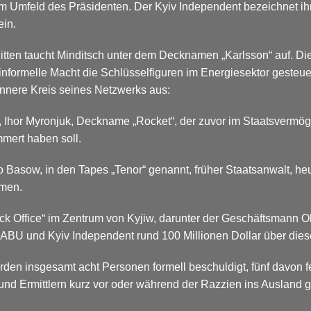
im Umfeld des Präsidenten. Der Kyiv Independent bezeichnet ihn
ein.
itten taucht Minditsch unter dem Decknamen „Karlsson“ auf. Die
 informelle Macht die Schlüsselfiguren im Energiesektor gesteu
innere Kreis seines Netzwerks aus:
 Ihor Myronjuk, Deckname „Rocket“, der zuvor im Staatsvermöge
mmert haben soll.
Basow, in den Tapes „Tenor“ genannt, früher Staatsanwalt, heut
rmen.
k Office“ im Zentrum von Kyjiw, darunter der Geschäftsmann
U und Kyiv Independent rund 100 Millionen Dollar über dies
rden insgesamt acht Personen formell beschuldigt, fünf davon
d Ermittlern kurz vor oder während der Razzien ins Ausland g