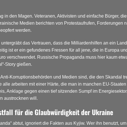
lag in den Magen. Veteranen, Aktivisten und einfache Bürger, d
Ukrainische Medien berichten von Protestaufrufen, Forderungen n
geopfert werden.
 untergräbt das Vertrauen, dass die Milliardenhilfen an ein Land 
eitig ist er ein gefundenes Fressen für all jene, die in Europa 
 Euro verschwendet. Russische Propaganda muss hier kaum etwas
ul“-Story gießen.
e Anti-Korruptionsbehörden und Medien sind, die den Skandal t
e alle arbeiten mit einer Härte, die man in manchen EU-Staaten
is, Anklage gegen einen tief sitzenden Sumpf im Energiesektor,
n austrocknen will.
stfall für die Glaubwürdigkeit der Ukraine
a“ abtut, ignoriert die Fakten aus Kyjiw. Wer ihn benutzt, um