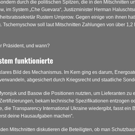
, sondern durch die politischen Spitzen, die in den Mitschnitte
w, im System „Che Guevara“, Justizminister Herman Haluschtsc
rheitsratssekretär Rustem Umjerow. Gegen einige von ihnen hat 
 Tschernyschow soll laut Mitschnitten Zahlungen von über 1,2 
er Präsident, und wann?
stem funktionierte
 klares Bild des Mechanismus. Im Kern ging es darum, Energoa
verwandeln, abgesichert durch Kriegsrecht und staatliche Sond
njuk und Basow die Positionen nutzten, um Lieferanten zu erpre
r Zertifizierungen, bekam technische Spezifikationen entzogen od
e, die Transparency International Ukraine wiedergibt, fasst ei
 erst deine Hausaufgaben machen“.
den Mitschnitten diskutieren die Beteiligten, ob man Schutzba