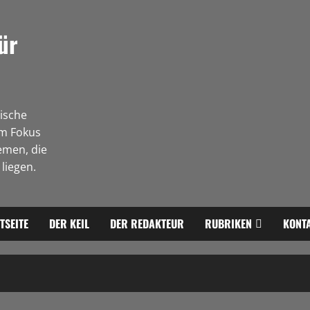
ür
tische
Im Fokus
emen, die
liegen.
TSEITE
DER KEIL
DER REDAKTEUR
RUBRIKEN
KONT