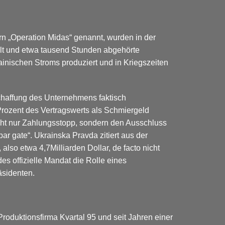
rn „Operation Midas“ genannt, wurden in der
llt und etwa tausend Stunden abgehörte
ainischen Stroms produziert und in Kriegszeiten
eschaffung des Unternehmens faktisch
rozent des Vertragswerts als Schmiergeld
icht nur Zahlungsstopp, sondern den Ausschluss
ar gate“.
Ukrainska Pravda zitiert aus der
lso etwa 4,7Milliarden Dollar, de facto nicht
es offizielle Mandat die Rolle eines
äsidenten.
oduktionsfirma Kvartal 95 und seit Jahren einer