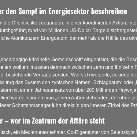
ler den Sumpf im Energiesektor beschreiben
Öffentlichkeit gegangen. In einer koordinierten Aktion, inte
rchgeführt, rund vier Millionen US-Dollar Bargeld sichergeste
atliche Atomkonzern Energoatom, der mehr als die Hälfte des ukr
e „hochrangige kriminelle Gemeinschaft“ eingenistet, die die B
beiten wollten, mussten demnach zwischen zehn und fünfzehn P
r bestehende Verträge zerstört. Wer sich weigerte, riskierte n
ks trug das System den zynischen Namen „Schlagbaum“ oder „b
atom mit einem Jahresumsatz von über 200 Milliarden Hrywnja, a
olliert wurde, sondern von „einem Außenstehenden, der ohne jed
eser Schattenmanager führt direkt in den inneren Zirkel des Pr
 – wer im Zentrum der Affäre steht
itsch, ein Medienunternehmer, Co-Eigentümer von Selenskyjs Pr