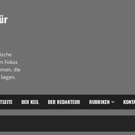
ür
tische
Im Fokus
emen, die
liegen.
TSEITE
DER KEIL
DER REDAKTEUR
RUBRIKEN
KONT