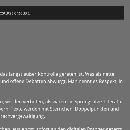
estützt erzeugt.
 das längst außer Kontrolle geraten ist. Was als nette
t und offene Debatten abwürgt. Man nennt es Respekt, in
n, werden verboten, als wären sie Sprengsätze. Literatur
ubern. Texte werden mit Sternchen, Doppelpunkten und
Sprachvergewaltigung.
chen, aus Angst, sofort an den digitalen Pranger gezerrt