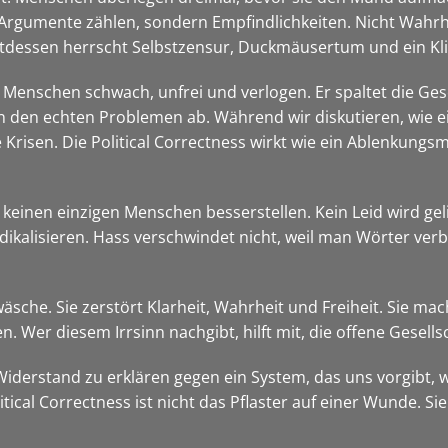
ht Argumente zählen, sondern Empfindlichkeiten. Nicht Wahr
tattdessen herrscht Selbstzensur, Duckmäusertum und ein K
 Menschen schwach, unfrei und verlogen. Er spaltet die Gese
n den echten Problemen ab. Während wir diskutieren, wie ei
Krisen. Die Political Correctness wirkt wie ein Ablenkungsm
n keinen einzigen Menschen besserstellen. Kein Leid wird ge
adikalisieren. Hass verschwindet nicht, weil man Wörter v
rnwäsche. Sie zerstört Klarheit, Wahrheit und Freiheit. Sie mac
Wer diesem Irrsinn nachgibt, hilft mit, die offene Gesells
Widerstand zu erklären gegen ein System, das uns vorgibt, 
ical Correctness ist nicht das Pflaster auf einer Wunde. Sie