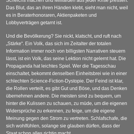
Scheichs machen und Milliarden aus jeder Krise pressen.
Das Blut, das an ihren Händen klebt, sieht man nicht, weil
es in Beraterhonoraren, Aktienpaketen und
Lobbyverträgen getarnt ist.
Und die Bevölkerung? Sie nickt, klatscht, und ruft nach
„Stärke“. Ein Volk, das sich im Zeitalter der totalen
Information immer noch von billigsten Narrativen steuern
lässt, ist ein Volk, das seine Lektion nicht gelernt hat. Die
Propaganda hat leichtes Spiel. Wer die Tagesschau
einschaltet, bekommt denselben Einheitsbrei wie in einer
schlechten Science-Fiction-Dystopie. Der Feind ist klar,
die Rollen verteilt, es gibt Gut und Böse, und das Denken
übernehmen andere. Die meisten sind zu bequem, um
hinter die Kulissen zu schauen, zu müde, um die eigenen
Widersprüche zu erkennen, zu feige, um die eigene
Meinung gegen den Strom zu vertreten. Schlafschafe, die
sich wohlfühlen, solange sie glauben dürfen, dass der
Staat schon alles richtig macht.