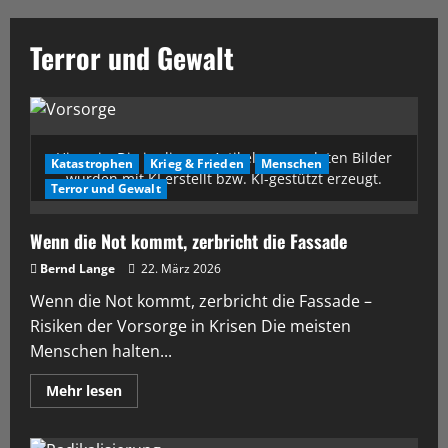
Terror und Gewalt
Hinweis: Die in diesem Artikel verwendeten Bilder
Katastrophen
Krieg & Frieden
Menschen
wurden mit KI erstellt bzw. KI-gestützt erzeugt.
Terror und Gewalt
Wenn die Not kommt, zerbricht die Fassade
Bernd Lange
22. März 2026
Wenn die Not kommt, zerbricht die Fassade –
Risiken der Vorsorge in Krisen Die meisten
Menschen halten...
Mehr lesen