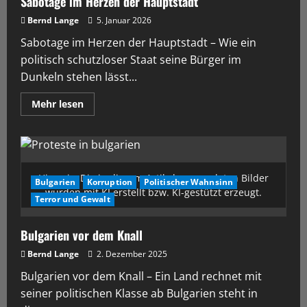
Sabotage im Herzen der Hauptstadt
Bernd Lange
5. Januar 2026
Sabotage im Herzen der Hauptstadt – Wie ein
politisch schutzloser Staat seine Bürger im
Dunkeln stehen lässt...
Mehr lesen
Hinweis: Die in diesem Artikel verwendeten Bilder
Bulgarien
Korruption
Politischer Wahnsinn
wurden mit KI erstellt bzw. KI-gestützt erzeugt.
Terror und Gewalt
Bulgarien vor dem Knall
Bernd Lange
2. Dezember 2025
Bulgarien vor dem Knall – Ein Land rechnet mit
seiner politischen Klasse ab Bulgarien steht in