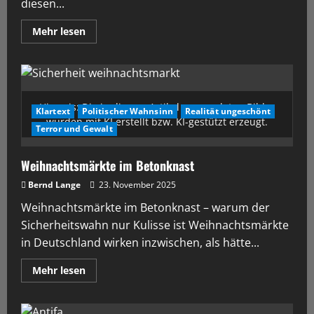
diesen...
Mehr lesen
Hinweis: Die in diesem Artikel verwendeten Bilder
Klartext
Politischer Wahnsinn
Realität ungeschönt
wurden mit KI erstellt bzw. KI-gestützt erzeugt.
Terror und Gewalt
Weihnachtsmärkte im Betonknast
Bernd Lange
23. November 2025
Weihnachtsmärkte im Betonknast – warum der
Sicherheitswahn nur Kulisse ist Weihnachtsmärkte
in Deutschland wirken inzwischen, als hätte...
Mehr lesen