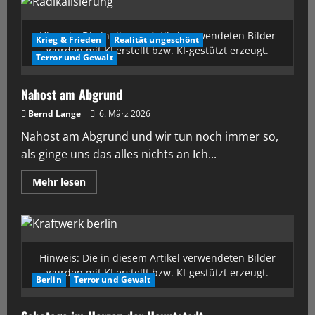
Hinweis: Die in diesem Artikel verwendeten Bilder
Krieg & Frieden
Realität ungeschönt
wurden mit KI erstellt bzw. KI-gestützt erzeugt.
Terror und Gewalt
Nahost am Abgrund
Bernd Lange
6. März 2026
Nahost am Abgrund und wir tun noch immer so,
als ginge uns das alles nichts an Ich...
Mehr lesen
Hinweis: Die in diesem Artikel verwendeten Bilder
wurden mit KI erstellt bzw. KI-gestützt erzeugt.
Berlin
Terror und Gewalt