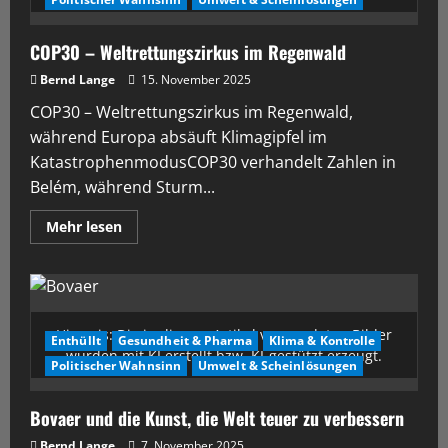
COP30 – Weltrettungszirkus im Regenwald
Bernd Lange
15. November 2025
COP30 – Weltrettungszirkus im Regenwald,
während Europa absäuft Klimagipfel im
KatastrophenmodusCOP30 verhandelt Zahlen in
Belém, während Sturm...
Mehr lesen
Hinweis: Die in diesem Artikel verwendeten Bilder
Enthüllt
Gesundheit & Pharma
Klima & Kontrolle
wurden mit KI erstellt bzw. KI-gestützt erzeugt.
Politischer Wahnsinn
Umwelt & Scheinlösungen
Bovaer und die Kunst, die Welt teuer zu verbessern
Bernd Lange
7. November 2025