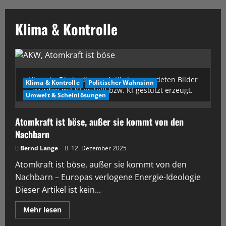
Klima & Kontrolle
Hinweis: Die in diesem Artikel verwendeten Bilder
Klima & Kontrolle
Politischer Wahnsinn
wurden mit KI erstellt bzw. KI-gestützt erzeugt.
Umwelt & Scheinlösungen
Atomkraft ist böse, außer sie kommt von den
Nachbarn
Bernd Lange
12. Dezember 2025
Atomkraft ist böse, außer sie kommt von den
Nachbarn – Europas verlogene Energie-Ideologie
Dieser Artikel ist kein...
Mehr lesen