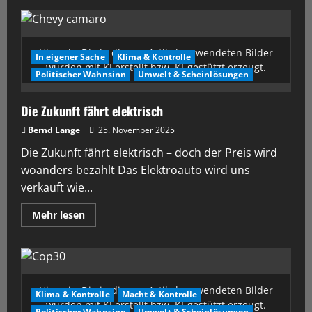
Hinweis: Die in diesem Artikel verwendeten Bilder
In eigener Sache
Klima & Kontrolle
wurden mit KI erstellt bzw. KI-gestützt erzeugt.
Politischer Wahnsinn
Umwelt & Scheinlösungen
Die Zukunft fährt elektrisch
Bernd Lange
25. November 2025
Die Zukunft fährt elektrisch – doch der Preis wird
woanders bezahlt Das Elektroauto wird uns
verkauft wie...
Mehr lesen
Hinweis: Die in diesem Artikel verwendeten Bilder
Klima & Kontrolle
Macht & Kontrolle
wurden mit KI erstellt bzw. KI-gestützt erzeugt.
Politischer Wahnsinn
Umwelt & Scheinlösungen